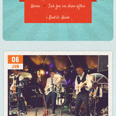
Home
Tak for en skøn aften
i Bodils Have
06
JUN