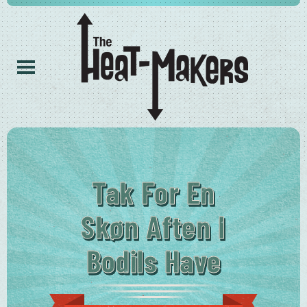
Tak For En
Skøn Aften I
Bodils Have