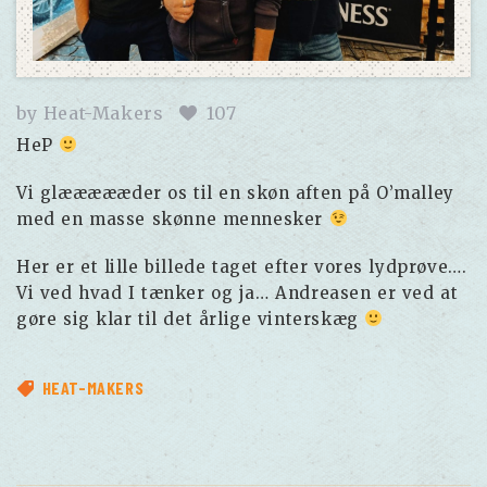
by
Heat-Makers
107
HeP
Vi glæææææder os til en skøn aften på O’malley
med en masse skønne mennesker
Her er et lille billede taget efter vores lydprøve….
Vi ved hvad I tænker og ja… Andreasen er ved at
gøre sig klar til det årlige vinterskæg
HEAT-MAKERS