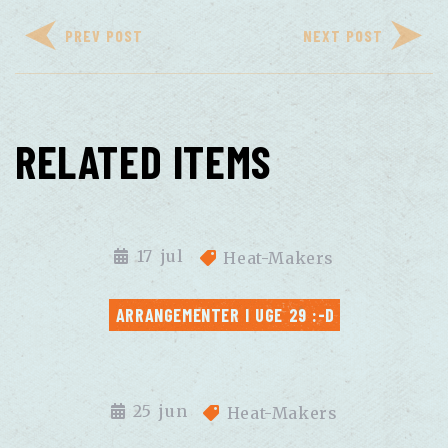
PREV POST
NEXT POST
RELATED ITEMS
17
jul
Heat-Makers
ARRANGEMENTER I UGE 29 :-D
25
jun
Heat-Makers