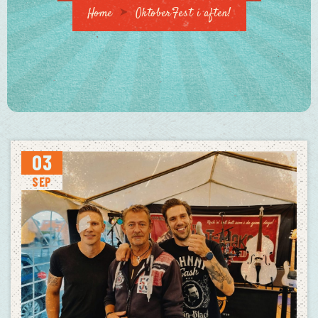
Home
OktoberFest i aften!
03
SEP