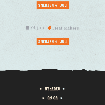
SMEDJEN 4. JULI
01
jun
Heat-Makers
SMEDJEN 4. JULI
NYHEDER
OM OS