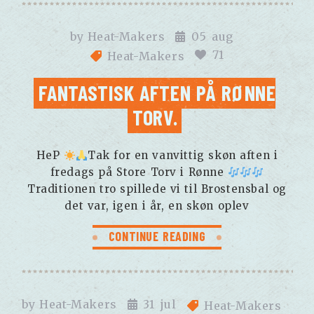
by
Heat-Makers
05
aug
71
Heat-Makers
FANTASTISK AFTEN PÅ RØNNE
TORV.
HeP
Tak for en vanvittig skøn aften i
fredags på Store Torv i Rønne
Traditionen tro spillede vi til Brostensbal og
det var, igen i år, en skøn oplev
CONTINUE READING
by
Heat-Makers
31
jul
Heat-Makers