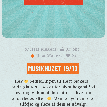
by
Heat-Makers
03
okt
83
Heat-Makers
MUSIKHUZET 19/10
HeP
Nedtællingen til Heat-Makers –
Midnight SPECIAL er for alvor begyndt! Vi
øver og vi kan afsløre at det bliver en
anderledes aften
Mange nye numre er
tilføjet og flere af dem er udvalgt